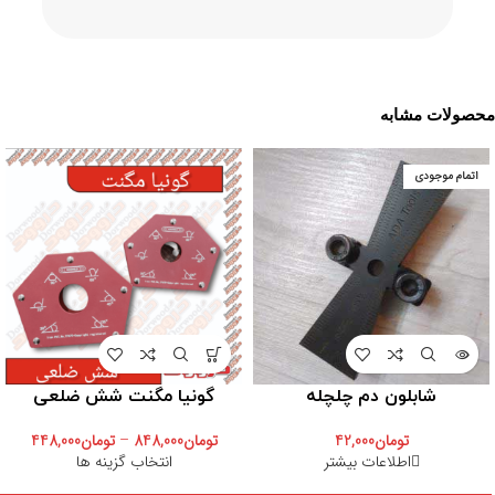
محصولات مشابه
اتمام موجودی
شابلون دم چلچله
گونیا مگنت شش ضلعی
تومان
42,000
تومان
848,000
–
تومان
448,000
اطلاعات بیشتر
انتخاب گزینه ها