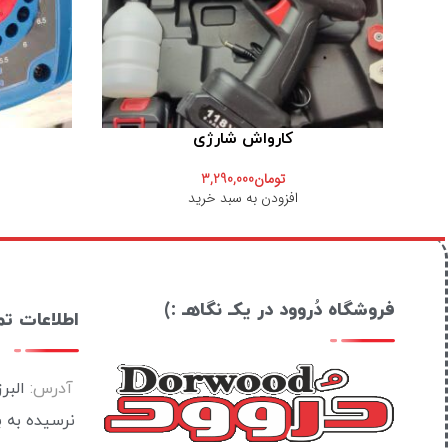
کارواش شارژی
تومان
3,290,000
افزودن به سبد خرید
فروشگاه دُروود در یکـ نگاهـ :)
اطلاعات ت
آدرس:
البر
نرسیده به 