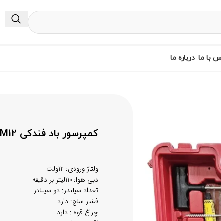
س با ما
درباره ما
کمپرسور باد فندکی PM12 توربو (دو سیلندر)
ولتاژ ورودی: 12ولت
دبی هوا: 110لیتر بر دقیقه
تعداد سیلندر: دو سیلندر
فشار سنج: دارد
چراغ قوه : دارد