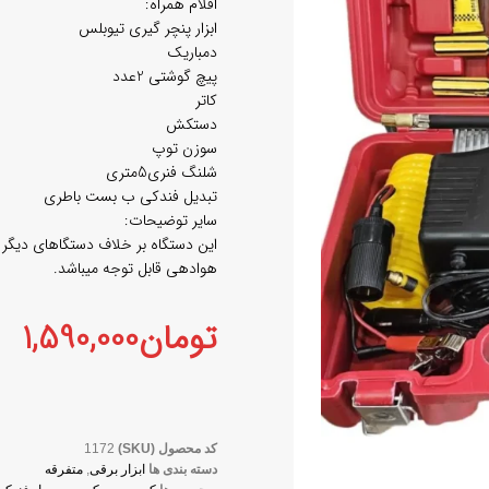
اقلام همراه:
ابزار پنچر گیری تیوبلس
دمباریک
پیچ گوشتی 2عدد
کاتر
دستکش
سوزن توپ
شلنگ فنری5متری
تبدیل فندکی ب بست باطری
سایر توضیحات:
این دستگاه بر خلاف دستگاهای دیگر 
هوادهی قابل توجه میباشد.
تومان
1,590,000
کد محصول (SKU)
1172
دسته بندی ها
ابزار برقی
,
متفرقه