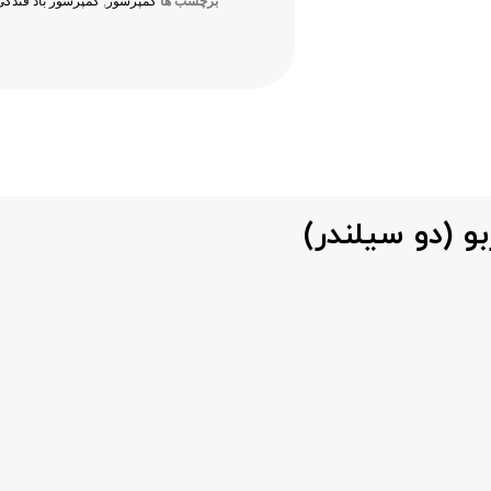
برچسب ها
کمپرسور
,
کمپرسور باد فندکی