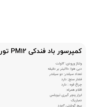
کمپرسور باد فندکی PM12 توربو (دو سیلندر)
ولتاژ ورودی: 12ولت
دبی هوا: 110لیتر بر دقیقه
تعداد سیلندر: دو سیلندر
فشار سنج: دارد
چراغ قوه : دارد
اقلام همراه:
ابزار پنچر گیری تیوبلس
دمباریک
پیچ گوشتی 2عدد