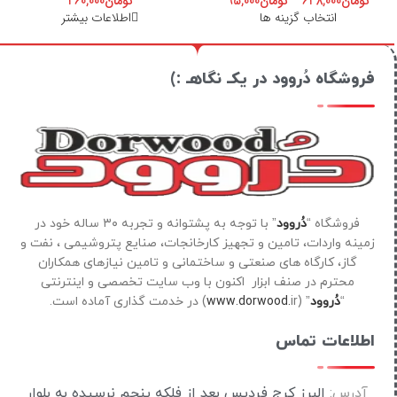
تومان
648,000
–
تومان
95,000
تومان
460,000
انتخاب گزینه ها
اطلاعات بیشتر
فروشگاه دُروود در یکـ نگاهـ :)
فروشگاه “
دُروود
” با توجه به پشتوانه و تجربه ۳۰ ساله خود در
زمینه واردات، تامین و تجهیز کارخانجات، صنایع پتروشیمی ، نفت و
گاز، کارگاه های صنعتی و ساختمانی و تامین نیازهای همکاران
محترم در صنف ابزار اکنون با وب سایت تخصصی و اینترنتی
“
دُروود
” (
ir) در خدمت گذاری آماده است.
www.dorwood.
اطلاعات تماس
آدرس:
البرز کرج فردیس بعد از فلکه پنجم نرسیده به بلوار