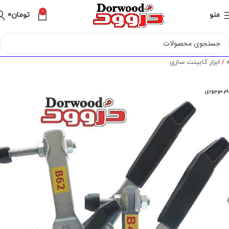
0
منو
تومان
0
ه
ابزار کابینت سازی
ام موجودی