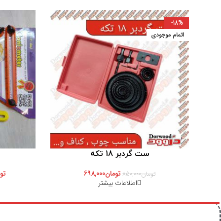
-18%
اتمام موجودی
ست گردبر 18 تکه
تومان
698,000
تو
تومان
850,000
اطلاعات بیشتر