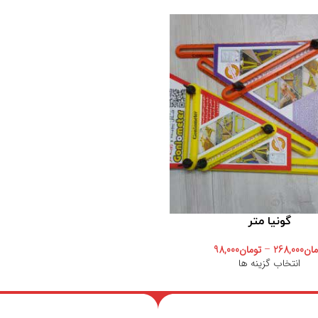
گونیا متر
مان
268,000
–
تومان
98,000
انتخاب گزینه ها