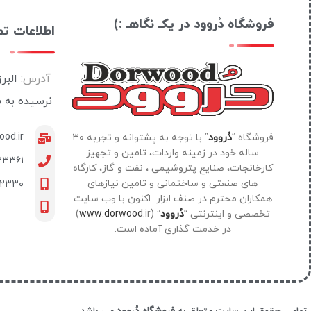
فروشگاه دُروود در یکـ نگاهـ :)
اطلاعات ت
آدرس:
البر
نرسیده به 
od.ir
فروشگاه “
دُروود
” با توجه به پشتوانه و تجربه ۳۰
ساله خود در زمینه واردات، تامین و تجهیز
۲۳۳۶۱
کارخانجات، صنایع پتروشیمی ، نفت و گاز، کارگاه
های صنعتی و ساختمانی و تامین نیازهای
۰۲۳۳۰
همکاران محترم در صنف ابزار اکنون با وب سایت
تخصصی و اینترنتی “
دُروود
” (
www.dorwood.
ir)
در خدمت گذاری آماده است.
تمامی حقوق این سایت متعلق به
فروشگاه دُروود
می باشد.