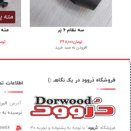
سه نظام 6 پَر
مته پ
تومان
348,000
توم
افزودن به سبد خرید
فروشگاه دُروود در یکـ نگاهـ :)
اطلاعات ت
آدرس:
البر
نرسیده به 
od.ir
فروشگاه “
دُروود
” با توجه به پشتوانه و تجربه ۳۰