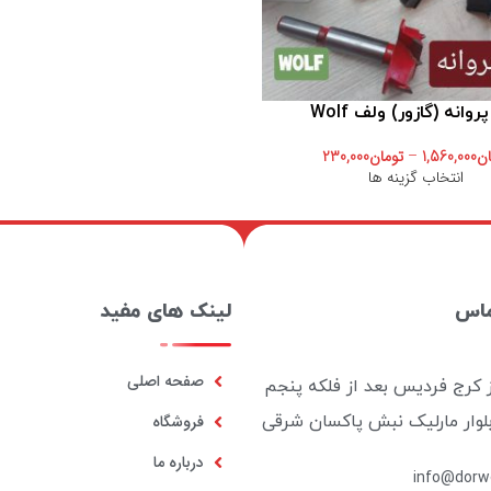
روانه (گازور) ولف Wolf
ان
1,560,000
–
تومان
230,000
انتخاب گزینه ها
ماس
لینک های مفید
صفحه اصلی
ز کرج فردیس بعد از فلکه پنجم
بلوار مارلیک نبش پاکسان شرقی
فروشگاه
درباره ما
info@dorwo