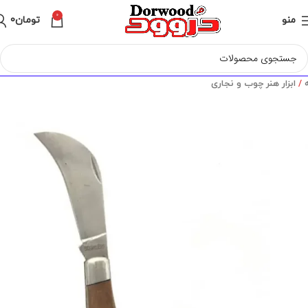
0
منو
تومان
0
ه
ابزار هنر چوب و نجاری