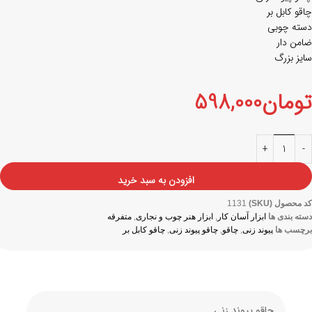
چاقو کابل بر
دسته چوبی
ضامن دار
سایز بزرگ
تومان
598,000
افزودن به سبد خرید
کد محصول (SKU)
1131
دسته بندی ها
ابزار آسان کار
,
ابزار هنر چوب و نجاری
,
متفرقه
برچسب ها
پیوند زنی
,
چاقو
,
چاقو پیوند زنی
,
چاقو کابل بر
چاقو پیوند زنی