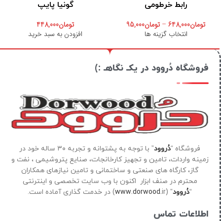
رابط خرطومی
گونیا پایپ
تومان
648,000
–
تومان
95,000
تومان
448,000
انتخاب گزینه ها
افزودن به سبد خرید
فروشگاه دُروود در یکـ نگاهـ :)
فروشگاه “
دُروود
” با توجه به پشتوانه و تجربه ۳۰ ساله خود در
زمینه واردات، تامین و تجهیز کارخانجات، صنایع پتروشیمی ، نفت و
گاز، کارگاه های صنعتی و ساختمانی و تامین نیازهای همکاران
محترم در صنف ابزار اکنون با وب سایت تخصصی و اینترنتی
“
دُروود
” (
ir) در خدمت گذاری آماده است.
www.dorwood.
اطلاعات تماس