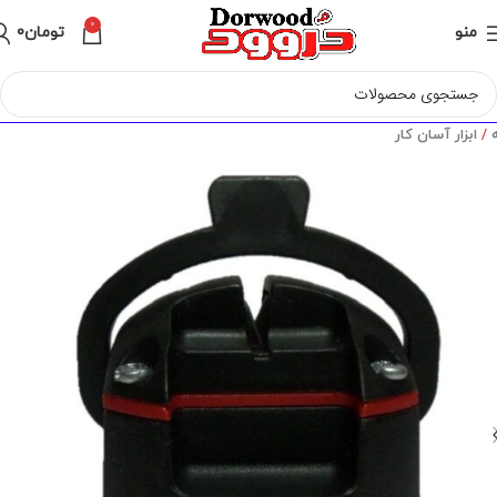
0
منو
تومان
0
ه
ابزار آسان کار