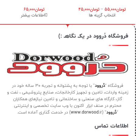
تومان
55,000
–
تومان
45,000
تومان
65,000
انتخاب گزینه ها
اطلاعات بیشتر
فروشگاه دُروود در یکـ نگاهـ :)
فروشگاه “
دُروود
” با توجه به پشتوانه و تجربه ۳۰ ساله خود در
زمینه واردات، تامین و تجهیز کارخانجات، صنایع پتروشیمی ، نفت و
گاز، کارگاه های صنعتی و ساختمانی و تامین نیازهای همکاران
محترم در صنف ابزار اکنون با وب سایت تخصصی و اینترنتی
“
دُروود
” (
ir) در خدمت گذاری آماده است.
www.dorwood.
اطلاعات تماس