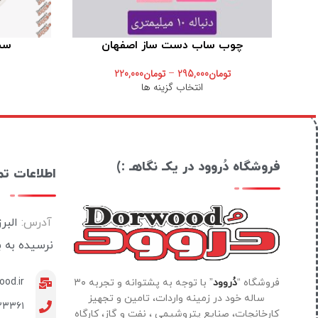
چوب ساب دست ساز اصفهان
ست 
تومان
295,000
–
تومان
220,000
انتخاب گزینه ها
فروشگاه دُروود در یکـ نگاهـ :)
اطلاعات ت
آدرس:
البر
نرسیده به 
od.ir
فروشگاه “
دُروود
” با توجه به پشتوانه و تجربه ۳۰
ساله خود در زمینه واردات، تامین و تجهیز
۲۳۳۶۱
کارخانجات، صنایع پتروشیمی ، نفت و گاز، کارگاه