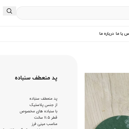
س با ما
درباره ما
پد منعطف سنباده
پد منعطف سنباده
از جنس پلاستیک
با سنباده های مخصوص
قطر ۱۱.۵ سانت
مناسب مینی فرز