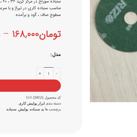
سنباده سوراخ در مرکز گرید ۳۶ ، ۶۰ ، ۸۰ ، ۱۰۰ و ۱۲۰ موجود است
مناسب سنباده کاری در تیراژ و با سرعت
سطوح صاف ، گود و برآمده
تومان
168,000
–
ت
مدل
کد محصول (SKU)
N/A
دسته بندی
ابزار پولیش کاری
برچسب ها
پد سنباده
,
پولیش
,
سنباده