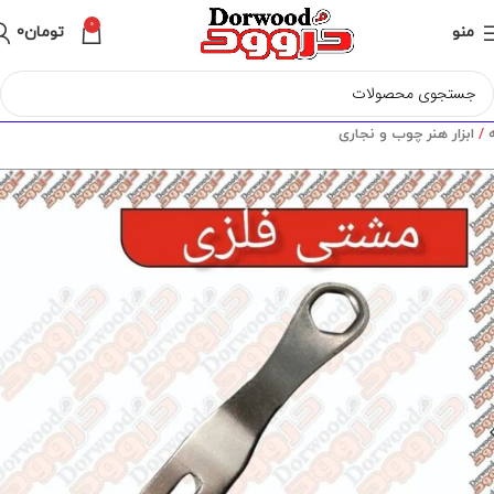
0
منو
تومان
0
ه
ابزار هنر چوب و نجاری