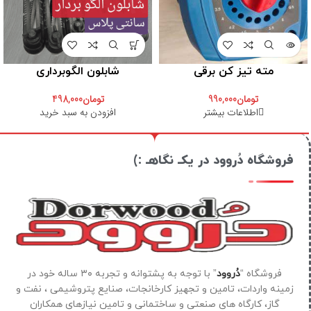
مته تیز کن برقی
شابلون الگوبرداری
تومان
990,000
تومان
498,000
اطلاعات بیشتر
افزودن به سبد خرید
فروشگاه دُروود در یکـ نگاهـ :)
فروشگاه “
دُروود
” با توجه به پشتوانه و تجربه ۳۰ ساله خود در
زمینه واردات، تامین و تجهیز کارخانجات، صنایع پتروشیمی ، نفت و
گاز، کارگاه های صنعتی و ساختمانی و تامین نیازهای همکاران