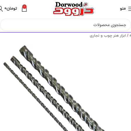
0
منو
تومان
0
ه
ابزار هنر چوب و نجاری