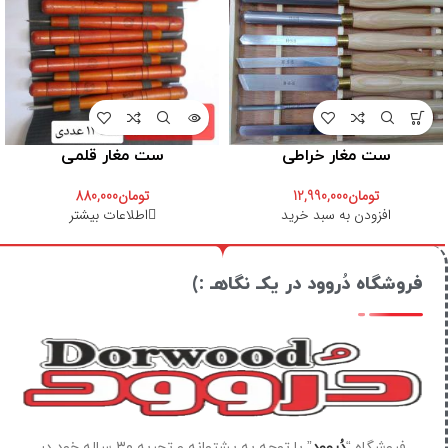
ست مغار خراطی
ست مغار قلمی
تومان
12,990,000
تومان
880,000
افزودن به سبد خرید
اطلاعات بیشتر
فروشگاه دُروود در یکـ نگاهـ :)
فروشگاه “
دُروود
” با توجه به پشتوانه و تجربه ۳۰ ساله خود در