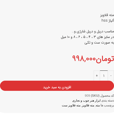
مته قلاویز
آلیاژ hss
مناسب دریل و دریل شارژی و…
در سایز های ۳ ، ۴ ، ۵ ، ۶ ، ۸ و ۱۰ میل
به صورت ست و تکی
تومان
998,000
افزودن به سبد خرید
کد محصول (SKU)
909
دسته بندی
ابزار هنر چوب و نجاری
برچسب ها
مته
,
مته قلاویز
,
مته قلاویز ست