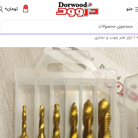
0
منو
تومان
0
ه
ابزار هنر چوب و نجاری