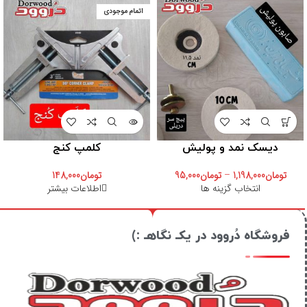
اتمام موجودی
دیسک نمد و پولیش
کلمپ کنج
تومان
1,198,000
–
تومان
95,000
تومان
148,000
انتخاب گزینه ها
اطلاعات بیشتر
فروشگاه دُروود در یکـ نگاهـ :)