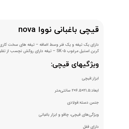
قیچی باغبانی نووا nova
کربن استیل مرغوب SK-۵ – تیغه دارای روکش نچسب از تفلون – تیغه پایین: از جنس فولاد کربن C۵۰ – تیغه دندانه دار با روکش کروم سخت – ساخت تایوان
ویژگیهای قیچی:
ابزار:قیچی
ابعاد:۲۱.۵×۶.۵×۲ سانتی‌متر
جنس دسته:فولادی
ویژگی‌های قیچی‌، چاقو و ابزار باغبانی
دارای قفل