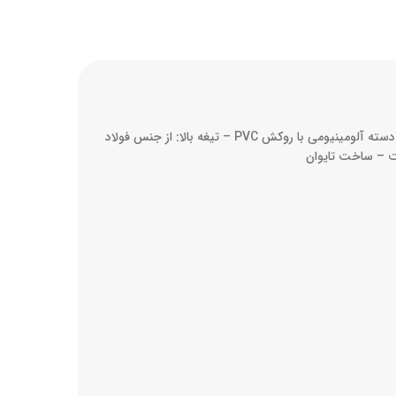
دارای یک تیغه و یک فنر وسط اضافه – تیغه های سخت کاری شده و حرارت داده شده – با قابلیت برش سریع و نرم – دسته بسیار راحت – دسته آلومینیومی با روکش PVC – تیغه بالا: از جنس فولاد