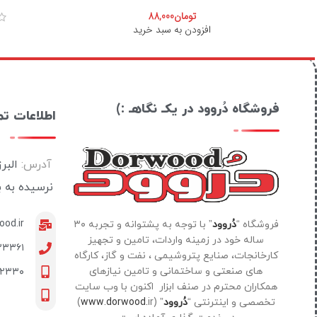
تومان
88,000
افزودن به سبد خرید
فروشگاه دُروود در یکـ نگاهـ :)
اطلاعات ت
آدرس:
البر
نرسیده به 
od.ir
فروشگاه “
دُروود
” با توجه به پشتوانه و تجربه ۳۰
ساله خود در زمینه واردات، تامین و تجهیز
۲۳۳۶۱
کارخانجات، صنایع پتروشیمی ، نفت و گاز، کارگاه
های صنعتی و ساختمانی و تامین نیازهای
۰۲۳۳۰
همکاران محترم در صنف ابزار اکنون با وب سایت
تخصصی و اینترنتی “
دُروود
” (
www.dorwood.
ir)