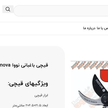
س با ما
درباره ما
قیچی باغبانی نووا nova
ویژگیهای قیچی:
ابزار:قیچی
ابعاد:۲۱.۵×۶.۵×۲ سانتی‌متر