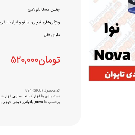
جنس دسته:فولادی
ویژگی‌های قیچی‌، چاقو و ابزار باغبانی
دارای قفل
تومان
520,000
کد محصول (SKU)
894
دسته بندی ها
ابزار کابینت سازی
,
ابزار ه
برچسب ها
nova
,
باغبانی
,
قیچی
,
قیچی با