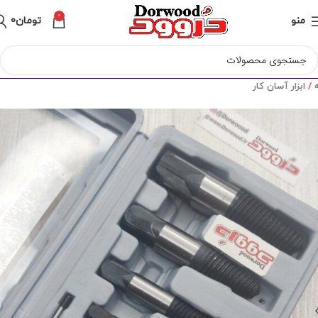
0
منو
تومان
0
ه
ابزار آسان کار