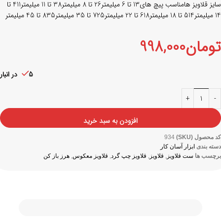
سایز قلاویز هامناسب پیچ های13 تا 6 میلیمتر26 تا 8 میلیمتر38 تا 11 میلیمتر411 تا
14 میلیمتر514 تا 18 میلیمتر618 تا 22 میلیمتر725 تا 35 میلیمتر835 تا 45 میلیمتر
تومان
998,000
5 در انبار
افزودن به سبد خرید
کد محصول (SKU)
934
دسته بندی
ابزار آسان کار
برچسب ها
ست قلاویز
,
قلاویز
,
قلاویز چپ گرد
,
قلاویز معکوس
,
هرز باز کن