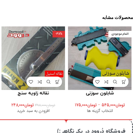
محصولات مشابه
اتمام موجودی
-38%
شابلون سوزنی
نقاله زاویه سنج
تومان
545,000
–
تومان
175,000
تومان
248,000
تومان
398,000
انتخاب گزینه ها
افزودن به سبد خرید
فروشگاه دُروود در یکـ نگاهـ :)