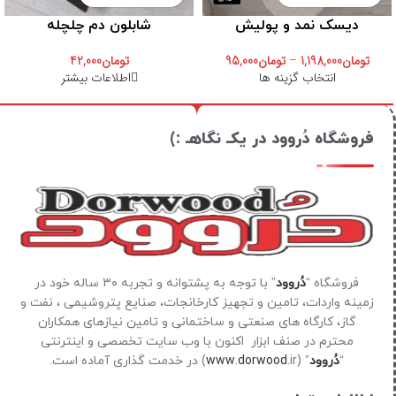
دیسک نمد و پولیش
شابلون دم چلچله
تومان
1,198,000
–
تومان
95,000
تومان
42,000
انتخاب گزینه ها
اطلاعات بیشتر
فروشگاه دُروود در یکـ نگاهـ :)
فروشگاه “
دُروود
” با توجه به پشتوانه و تجربه ۳۰ ساله خود در
زمینه واردات، تامین و تجهیز کارخانجات، صنایع پتروشیمی ، نفت و
گاز، کارگاه های صنعتی و ساختمانی و تامین نیازهای همکاران
محترم در صنف ابزار اکنون با وب سایت تخصصی و اینترنتی
“
دُروود
” (
ir) در خدمت گذاری آماده است.
www.dorwood.