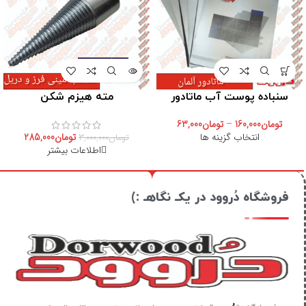
سنباده پوست آب ماتادور
مته هیزم شکن
تومان
160,000
–
تومان
63,000
انتخاب گزینه ها
تومان
285,000
تومان
3,000,000
اطلاعات بیشتر
فروشگاه دُروود در یکـ نگاهـ :)