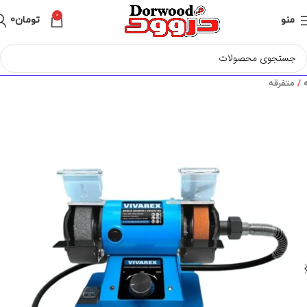
0
منو
تومان
0
ه
متفرقه