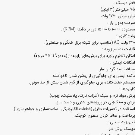
قطر دیسک :
75 میلی‌متر (3 اینچ)
توان موتور :175 وات
سرعت بدون بار :
محدوده 10000 تا 15000 دور بر دقیقه (RPM) .
ولتاژ کاری :
220 ولت AC (مناسب برای شبکه برق خانگی و صنعتی).
قابلیت تنظیم زاویه :
امکان تنظیم زاویه برای برش‌های زاویه‌دار (معمولاً تا 45 درجه)
امکانات ایمنی :
محافظ ضد گرد و غبار.
دکمه ایمنی برای جلوگیری از روشن شدن ناخواسته.
سیستم خنک‌کننده برای جلوگیری از گرم شدن بیش از حد موتور.
کاربردها :
برش مواد نرم و سبک (فلزات نازک، پلاستیک، چوب).
برش و سنگ‌زنی در پروژه‌های هنری و دست‌ساز.
استفاده در تعمیرات دقیق (قطعات الکترونیکی، ساعت‌سازی و جواهرسازی).
پرداخت و صاف کردن سطوح کوچک.
تجهیزات جانبی :
دیسک برش فلز.