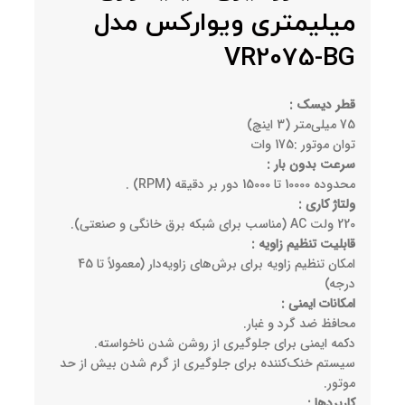
میلیمتری ویوارکس مدل
VR2075-BG
قطر دیسک :
75 میلی‌متر (3 اینچ)
توان موتور :175 وات
سرعت بدون بار :
محدوده 10000 تا 15000 دور بر دقیقه (RPM) .
ولتاژ کاری :
220 ولت AC (مناسب برای شبکه برق خانگی و صنعتی).
قابلیت تنظیم زاویه :
امکان تنظیم زاویه برای برش‌های زاویه‌دار (معمولاً تا 45
درجه)
امکانات ایمنی :
محافظ ضد گرد و غبار.
دکمه ایمنی برای جلوگیری از روشن شدن ناخواسته.
سیستم خنک‌کننده برای جلوگیری از گرم شدن بیش از حد
موتور.
کاربردها :