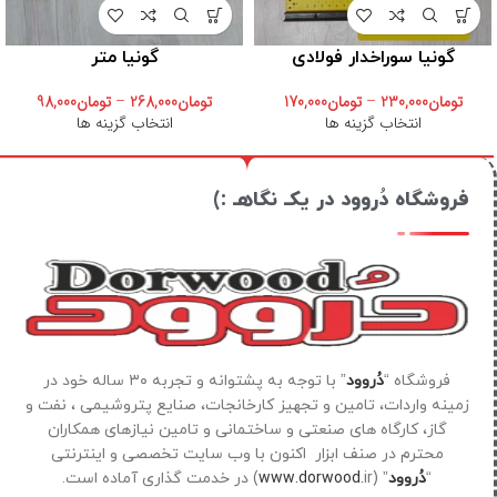
گونیا سوراخدار فولادی
گونیا متر
تومان
230,000
–
تومان
170,000
تومان
268,000
–
تومان
98,000
انتخاب گزینه ها
انتخاب گزینه ها
فروشگاه دُروود در یکـ نگاهـ :)
فروشگاه “
دُروود
” با توجه به پشتوانه و تجربه ۳۰ ساله خود در
زمینه واردات، تامین و تجهیز کارخانجات، صنایع پتروشیمی ، نفت و
گاز، کارگاه های صنعتی و ساختمانی و تامین نیازهای همکاران
محترم در صنف ابزار اکنون با وب سایت تخصصی و اینترنتی
“
دُروود
” (
ir) در خدمت گذاری آماده است.
www.dorwood.