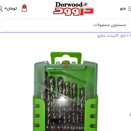
0
منو
تومان
0
ه
ابزار کابینت سازی