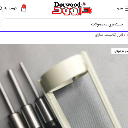
0
منو
تومان
0
ه
ابزار کابینت سازی
ام موجودی