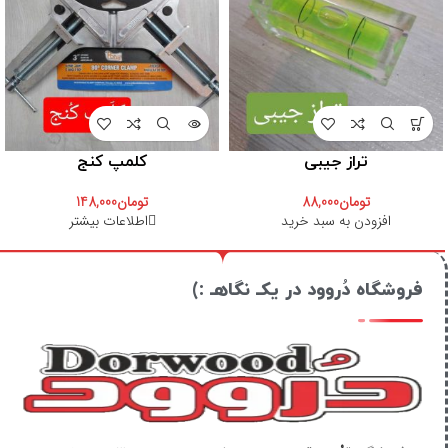
تراز جیبی
کلمپ کنج
تومان
88,000
تومان
148,000
افزودن به سبد خرید
اطلاعات بیشتر
فروشگاه دُروود در یکـ نگاهـ :)