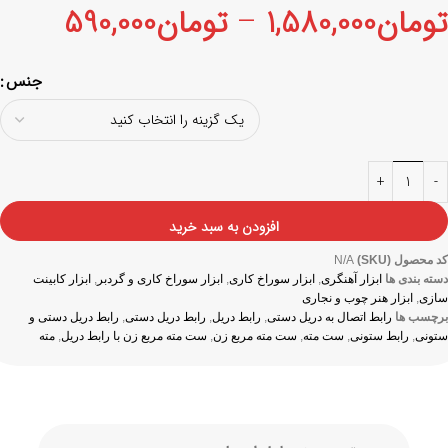
تومان
1,580,000
–
تومان
590,000
جنس
افزودن به سبد خرید
کد محصول (SKU)
N/A
دسته بندی ها
ابزار آهنگری
,
ابزار سوراخ کاری
,
ابزار سوراخ کاری و گردبر
,
ابزار کابینت
سازی
,
ابزار هنر چوب و نجاری
برچسب ها
رابط اتصال به دریل دستی
,
رابط دریل
,
رابط دریل دستی
,
رابط دریل دستی و
ستونی
,
رابط ستونی
,
ست مته
,
ست مته مربع زن
,
ست مته مربع زن با رابط دریل
,
مته