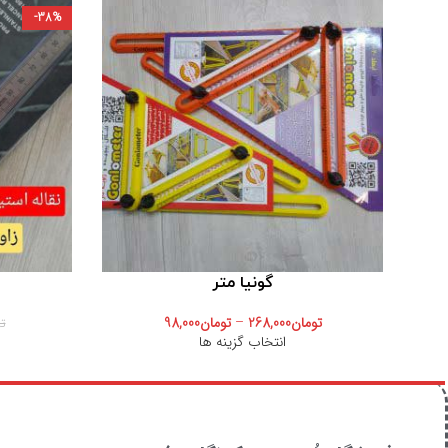
-38%
گونیا متر
تومان
268,000
–
تومان
98,000
ت
انتخاب گزینه ها