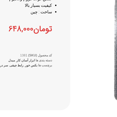
کیفیت بسیار بالا
ساخت : چین
تومان
648,000
کد محصول (SKU)
1381
دسته بندی ها
ابزار آسان کار
,
مبدل
برچسب ها
بکس خور
,
رابط چپقی
,
سر دری