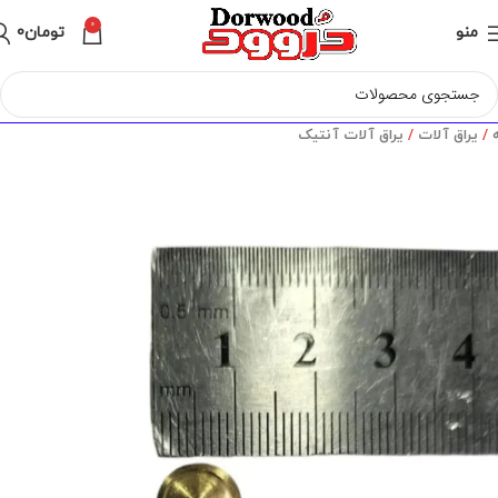
0
منو
تومان
0
ه
یراق آلات
یراق آلات آنتیک