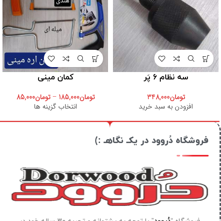
سه نظام 6 پَر
کمان مینی
تومان
348,000
تومان
185,000
–
تومان
85,000
افزودن به سبد خرید
انتخاب گزینه ها
فروشگاه دُروود در یکـ نگاهـ :)