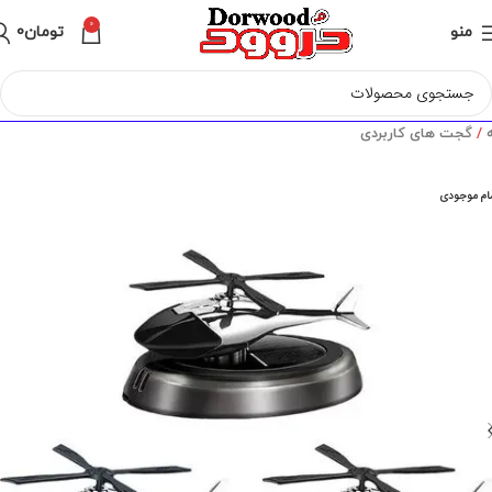
0
منو
تومان
0
ه
گجت های کاربردی
ام موجودی