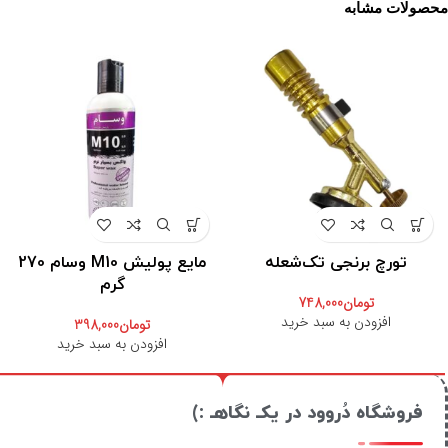
محصولات مشابه
تورچ برنجی تک‌شعله
مایع پولیش M10 وسام 270
گرم
تومان
748,000
افزودن به سبد خرید
تومان
398,000
افزودن به سبد خرید
فروشگاه دُروود در یکـ نگاهـ :)