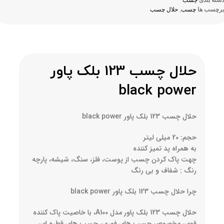
دسته بندی
چسب
برچسب ها
چسب
,
حلال چسب
حلال چسب 123 بلک پاور
black power
حلال چسب 123 بلک پاور black power
حجم: 20 میلی لیتر
به همراه پد تمیز کننده
چهت پاک کردن چسب از پوست، فلز، سنگ، شیشه، پارچه
رنگ : شفاف و بی رنگ
چرا حلال چسب 123 بلک پاور black power
حلال چسب 123 بلک پاور مدل A100، با خاصیت پاک کننده
قوی، مخصوص چسب های فوری، چسب های قطره ای،