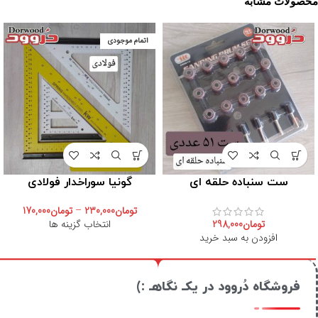
محصولات مشابه
اتمام موجودی
ست سنباده حلقه ای
گونیا سوراخدار فولادی
تومان
230,000
–
تومان
170,000
تومان
298,000
انتخاب گزینه ها
افزودن به سبد خرید
فروشگاه دُروود در یکـ نگاهـ :)