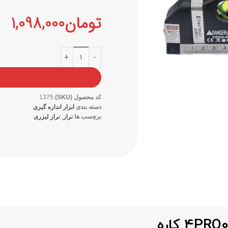
تومان
1,098,000
کد محصول (SKU)
1375
دسته بندی
ابزار اندازه گیری
برچسب ها
تراز
,
تراز لیزری
4 کاره