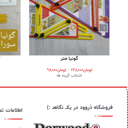
گونیا متر
گ
تومان
268,000
–
تومان
98,000
انتخاب گزینه ها
فروشگاه دُروود در یکـ نگاهـ :)
اطلاعات ت