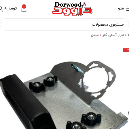
0
منو
تومان
0
ه
ابزار آسان کار
مبدل
-1