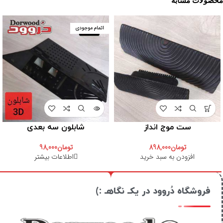
محصولات مشابه
اتمام موجودی
ست موج انداز
شابلون سه بعدی
تومان
898,000
تومان
98,000
افزودن به سبد خرید
اطلاعات بیشتر
فروشگاه دُروود در یکـ نگاهـ :)