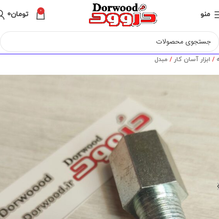
0
منو
تومان
0
ه
ابزار آسان کار
مبدل