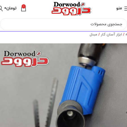
0
منو
تومان
0
ه
ابزار آسان کار
مبدل