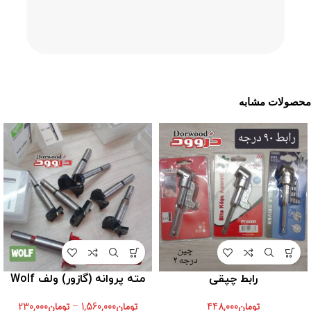
محصولات مشابه
رابط چپقی
مته پروانه (گازور) ولف Wolf
تومان
448,000
تومان
1,560,000
–
تومان
230,000