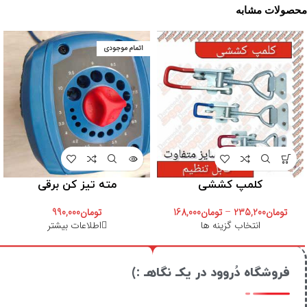
محصولات مشابه
اتمام موجودی
کلمپ کششی
مته تیز کن برقی
تومان
235,200
–
تومان
168,000
تومان
990,000
انتخاب گزینه ها
اطلاعات بیشتر
فروشگاه دُروود در یکـ نگاهـ :)