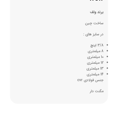
برند ولف
ساخت چین
در سایز های :
3/8 اینچ
8 میلمتری
10 میلمتری
12 میلمتری
13 میلمتری
14 میلمتری
جنس فولادی cvr
مگنت دار