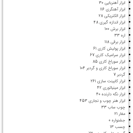
ابزار آهنربایی
30
ابزار آهنگری
116
ابزار الکتریکی
28
ابزار اندازه گیری
48
ابزار برش
100
اره
33
ابزار برقی
118
ابزار پولیش کاری
61
ابزار سرامیک کاری
67
ابزار سوراخ کاری
85
ابزار سوراخ کاری و گردبر
104
گردبر
7
ابزار کابینت سازی
261
ابزار مینیاتوری
42
ابزار نگه دارنده
40
ابزار هنر چوب و نجاری
453
چوب ساب
33
مغار
21
جشنواره
0
چسب
13