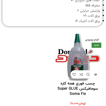
گجت های کاربردی
72
متفرقه
155
وارنیش حرارتی
2
یراق آلات
29
یراق آلات آنتیک
16
اتمام موجودی
جدید
چسب فوری همه کاره
سومافیکس Super GLUE
Soma Fix
تومان
110,000