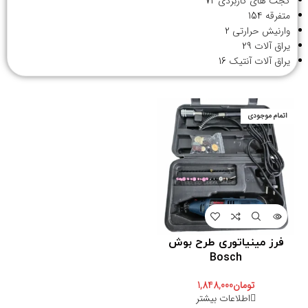
گجت های کاربردی
72
متفرقه
154
وارنیش حرارتی
2
یراق آلات
29
یراق آلات آنتیک
16
اتمام موجودی
فرز مینیاتوری طرح بوش
Bosch
تومان
1,848,000
اطلاعات بیشتر