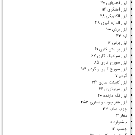
ابزار آهنربایی
30
ابزار آهنگری
116
ابزار الکتریکی
28
ابزار اندازه گیری
48
ابزار برش
100
اره
33
ابزار برقی
116
ابزار پولیش کاری
61
ابزار سرامیک کاری
67
ابزار سوراخ کاری
85
ابزار سوراخ کاری و گردبر
104
گردبر
7
ابزار کابینت سازی
261
ابزار مینیاتوری
42
ابزار نگه دارنده
40
ابزار هنر چوب و نجاری
453
چوب ساب
33
مغار
21
جشنواره
0
چسب
13