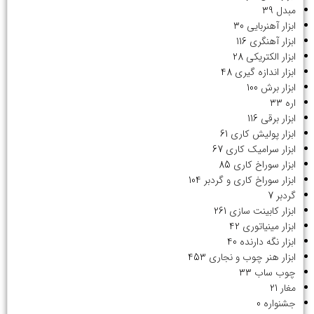
مبدل
39
ابزار آهنربایی
30
ابزار آهنگری
116
ابزار الکتریکی
28
ابزار اندازه گیری
48
ابزار برش
100
اره
33
ابزار برقی
116
ابزار پولیش کاری
61
ابزار سرامیک کاری
67
ابزار سوراخ کاری
85
ابزار سوراخ کاری و گردبر
104
گردبر
7
ابزار کابینت سازی
261
ابزار مینیاتوری
42
ابزار نگه دارنده
40
ابزار هنر چوب و نجاری
453
چوب ساب
33
مغار
21
جشنواره
0