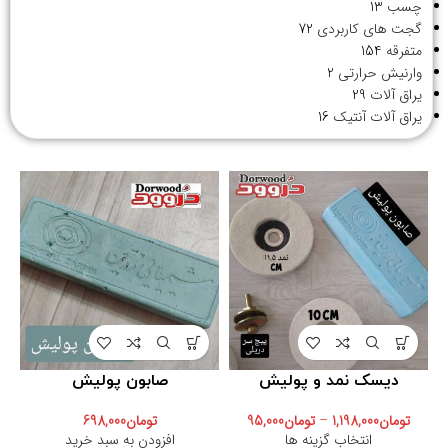
چسب
13
گجت های کاربردی
72
متفرقه
154
وارنیش حرارتی
2
یراق آلات
29
یراق آلات آنتیک
16
دیسک نمد و پولیش
صابون پولیش
تومان
1,198,000
–
تومان
95,000
تومان
698,000
انتخاب گزینه ها
افزودن به سبد خرید