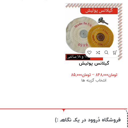
گیلانس پولیش
تومان
848,000
–
تومان
85,000
انتخاب گزینه ها
فروشگاه دُروود در یکـ نگاهـ :)