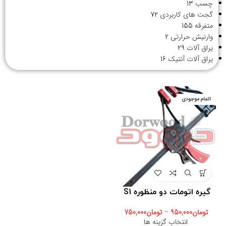
چسب
13
گجت های کاربردی
72
متفرقه
155
وارنیش حرارتی
2
یراق آلات
29
یراق آلات آنتیک
16
اتمام موجودی
گیره اتومات دو منظوره S1
تومان
950,000
–
تومان
750,000
انتخاب گزینه ها