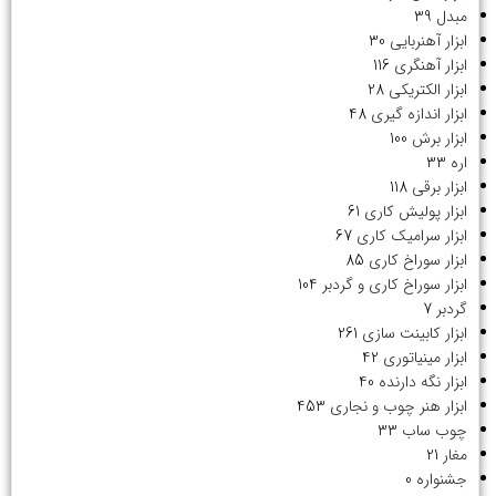
مبدل
39
ابزار آهنربایی
30
ابزار آهنگری
116
ابزار الکتریکی
28
ابزار اندازه گیری
48
ابزار برش
100
اره
33
ابزار برقی
118
ابزار پولیش کاری
61
ابزار سرامیک کاری
67
ابزار سوراخ کاری
85
ابزار سوراخ کاری و گردبر
104
گردبر
7
ابزار کابینت سازی
261
ابزار مینیاتوری
42
ابزار نگه دارنده
40
ابزار هنر چوب و نجاری
453
چوب ساب
33
مغار
21
جشنواره
0