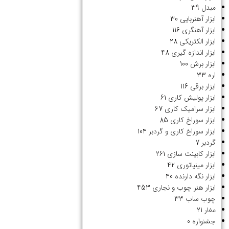
مبدل
39
ابزار آهنربایی
30
ابزار آهنگری
116
ابزار الکتریکی
28
ابزار اندازه گیری
48
ابزار برش
100
اره
33
ابزار برقی
116
ابزار پولیش کاری
61
ابزار سرامیک کاری
67
ابزار سوراخ کاری
85
ابزار سوراخ کاری و گردبر
104
گردبر
7
ابزار کابینت سازی
261
ابزار مینیاتوری
42
ابزار نگه دارنده
40
ابزار هنر چوب و نجاری
453
چوب ساب
33
مغار
21
جشنواره
0