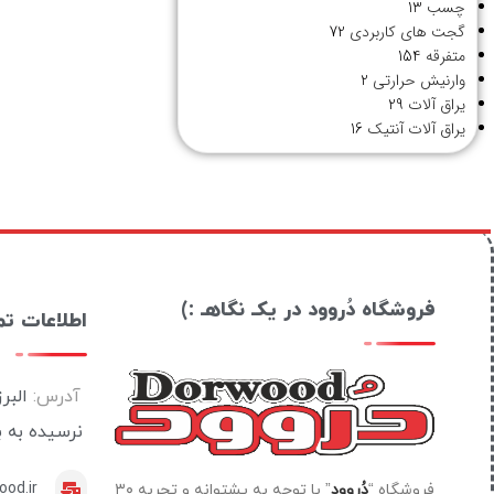
چسب
13
گجت های کاربردی
72
متفرقه
154
وارنیش حرارتی
2
یراق آلات
29
یراق آلات آنتیک
16
فروشگاه دُروود در یکـ نگاهـ :)
اطلاعات ت
آدرس:
البر
نرسیده به 
od.ir
فروشگاه “
دُروود
” با توجه به پشتوانه و تجربه ۳۰