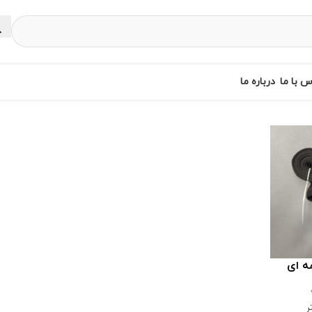
س با ما
درباره ما
ه ای
ر