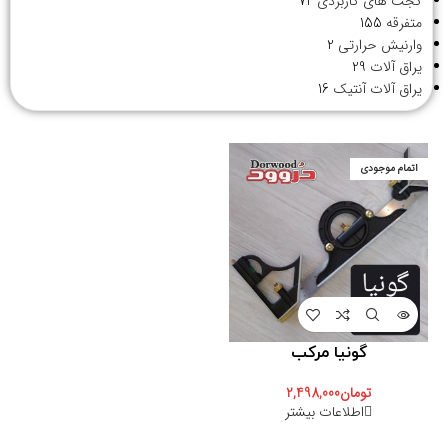
گجت های کاربردی
72
متفرقه
155
وارنیش حرارتی
2
یراق آلات
29
یراق آلات آنتیک
16
اتمام موجودی
گونیا مرکب
تومان
2,498,000
اطلاعات بیشتر