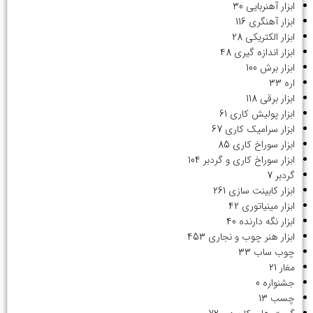
ابزار آهنربایی
30
ابزار آهنگری
116
ابزار الکتریکی
28
ابزار اندازه گیری
48
ابزار برش
100
اره
33
ابزار برقی
118
ابزار پولیش کاری
61
ابزار سرامیک کاری
67
ابزار سوراخ کاری
85
ابزار سوراخ کاری و گردبر
104
گردبر
7
ابزار کابینت سازی
261
ابزار مینیاتوری
42
ابزار نگه دارنده
40
ابزار هنر چوب و نجاری
453
چوب ساب
33
مغار
21
جشنواره
0
چسب
13