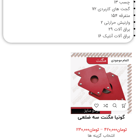
چسب
13
گجت های کاربردی
72
متفرقه
154
وارنیش حرارتی
2
یراق آلات
29
یراق آلات آنتیک
16
اتمام موجودی
گونیا مگنت سه ضلعی
تومان
420,000
–
تومان
230,000
انتخاب گزینه ها