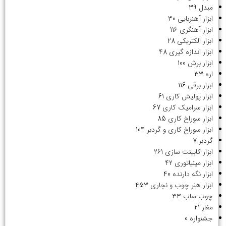
مبدل
39
ابزار آهنربایی
30
ابزار آهنگری
116
ابزار الکتریکی
28
ابزار اندازه گیری
48
ابزار برش
100
اره
33
ابزار برقی
116
ابزار پولیش کاری
61
ابزار سرامیک کاری
67
ابزار سوراخ کاری
85
ابزار سوراخ کاری و گردبر
104
گردبر
7
ابزار کابینت سازی
261
ابزار مینیاتوری
42
ابزار نگه دارنده
40
ابزار هنر چوب و نجاری
453
چوب ساب
33
مغار
21
جشنواره
0