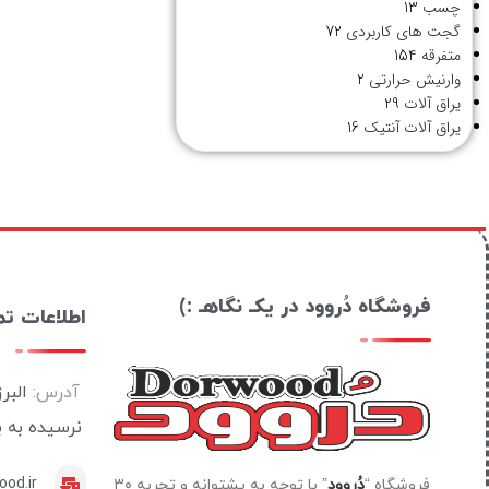
چسب
13
گجت های کاربردی
72
متفرقه
154
وارنیش حرارتی
2
یراق آلات
29
یراق آلات آنتیک
16
فروشگاه دُروود در یکـ نگاهـ :)
اطلاعات ت
آدرس:
البر
نرسیده به 
od.ir
فروشگاه “
دُروود
” با توجه به پشتوانه و تجربه ۳۰