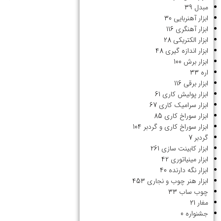
مبدل
39
ابزار آهنربایی
30
ابزار آهنگری
116
ابزار الکتریکی
28
ابزار اندازه گیری
48
ابزار برش
100
اره
33
ابزار برقی
116
ابزار پولیش کاری
61
ابزار سرامیک کاری
67
ابزار سوراخ کاری
85
ابزار سوراخ کاری و گردبر
104
گردبر
7
ابزار کابینت سازی
261
ابزار مینیاتوری
42
ابزار نگه دارنده
40
ابزار هنر چوب و نجاری
453
چوب ساب
33
مغار
21
جشنواره
0