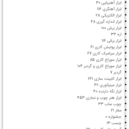
ابزار آهنربایی
30
ابزار آهنگری
116
ابزار الکتریکی
28
ابزار اندازه گیری
48
ابزار برش
100
اره
33
ابزار برقی
116
ابزار پولیش کاری
61
ابزار سرامیک کاری
67
ابزار سوراخ کاری
85
ابزار سوراخ کاری و گردبر
104
گردبر
7
ابزار کابینت سازی
261
ابزار مینیاتوری
42
ابزار نگه دارنده
40
ابزار هنر چوب و نجاری
453
چوب ساب
33
مغار
21
جشنواره
0
چسب
13