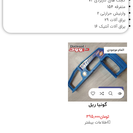
گجت های کاربردی
72
متفرقه
154
وارنیش حرارتی
2
یراق آلات
29
یراق آلات آنتیک
16
اتمام موجودی
گونیا ریل
تومان
395,000
اطلاعات بیشتر