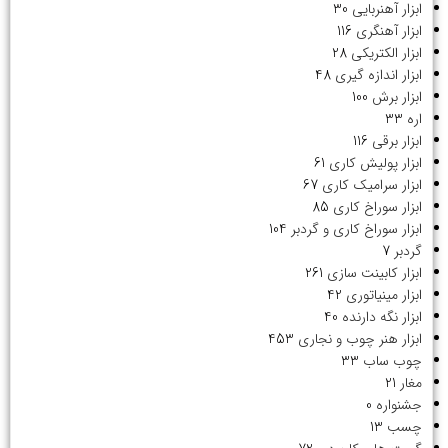
ابزار آهنربایی
30
ابزار آهنگری
116
ابزار الکتریکی
28
ابزار اندازه گیری
48
ابزار برش
100
اره
33
ابزار برقی
116
ابزار پولیش کاری
61
ابزار سرامیک کاری
67
ابزار سوراخ کاری
85
ابزار سوراخ کاری و گردبر
104
گردبر
7
ابزار کابینت سازی
261
ابزار مینیاتوری
42
ابزار نگه دارنده
40
ابزار هنر چوب و نجاری
453
چوب ساب
33
مغار
21
جشنواره
0
چسب
13