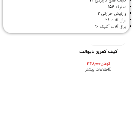
گجت های کاربردی
72
متفرقه
154
وارنیش حرارتی
2
یراق آلات
29
یراق آلات آنتیک
16
اتمام موجودی
جدید
کیف کمری دیوالت
تومان
348,000
اطلاعات بیشتر