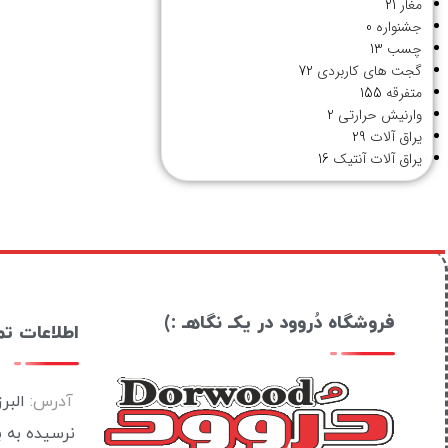
مغار
21
جشنواره
0
چسب
13
گجت های کاربردی
72
متفرقه
155
وارنیش حرارتی
2
یراق آلات
29
یراق آلات آنتیک
16
فروشگاه دُروود در یکـ نگاهـ :)
اطلاعات ت
آدرس:
البر
نرسیده به 