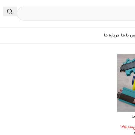
س با ما
درباره ما
ی
ن
175,000
ا