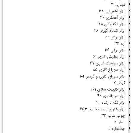
مبدل
39
ابزار آهنربایی
30
ابزار آهنگری
116
ابزار الکتریکی
28
ابزار اندازه گیری
48
ابزار برش
100
اره
33
ابزار برقی
116
ابزار پولیش کاری
61
ابزار سرامیک کاری
67
ابزار سوراخ کاری
85
ابزار سوراخ کاری و گردبر
104
گردبر
7
ابزار کابینت سازی
261
ابزار مینیاتوری
42
ابزار نگه دارنده
40
ابزار هنر چوب و نجاری
453
چوب ساب
33
مغار
21
جشنواره
0