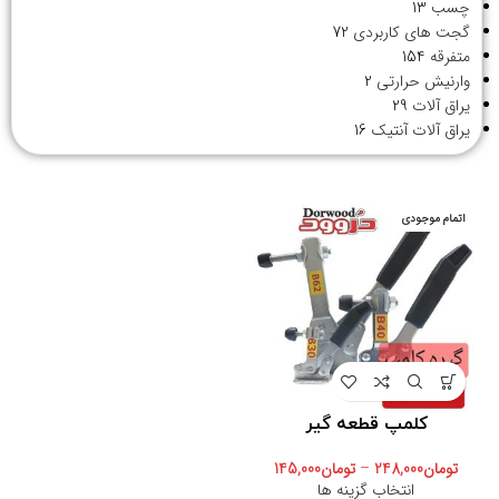
چسب
13
گجت های کاربردی
72
متفرقه
154
وارنیش حرارتی
2
یراق آلات
29
یراق آلات آنتیک
16
اتمام موجودی
کلمپ قطعه گیر
تومان
248,000
–
تومان
145,000
انتخاب گزینه ها