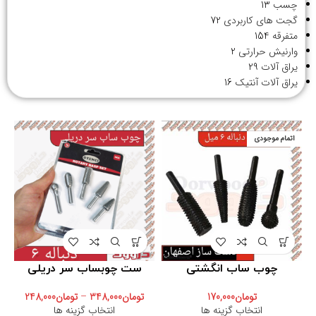
چسب
13
گجت های کاربردی
72
متفرقه
154
وارنیش حرارتی
2
یراق آلات
29
یراق آلات آنتیک
16
اتمام موجودی
چوب ساب انگشتی
ست چوبساب سر دریلی
تومان
170,000
تومان
348,000
–
تومان
248,000
انتخاب گزینه ها
انتخاب گزینه ها