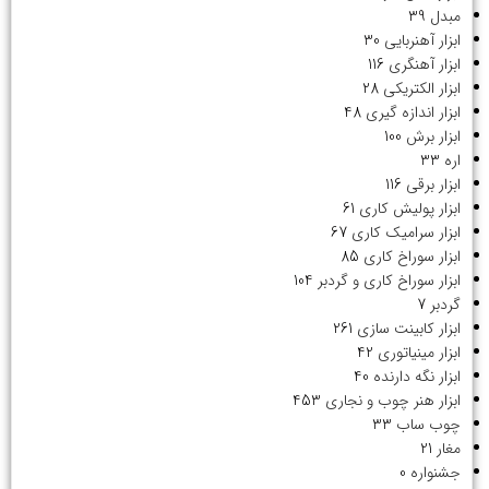
مبدل
39
ابزار آهنربایی
30
ابزار آهنگری
116
ابزار الکتریکی
28
ابزار اندازه گیری
48
ابزار برش
100
اره
33
ابزار برقی
116
ابزار پولیش کاری
61
ابزار سرامیک کاری
67
ابزار سوراخ کاری
85
ابزار سوراخ کاری و گردبر
104
گردبر
7
ابزار کابینت سازی
261
ابزار مینیاتوری
42
ابزار نگه دارنده
40
ابزار هنر چوب و نجاری
453
چوب ساب
33
مغار
21
جشنواره
0