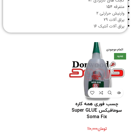
گجت های کاربردی
72
متفرقه
154
وارنیش حرارتی
2
یراق آلات
29
یراق آلات آنتیک
16
اتمام موجودی
جدید
چسب فوری همه کاره
سومافیکس Super GLUE
Soma Fix
تومان
110,000