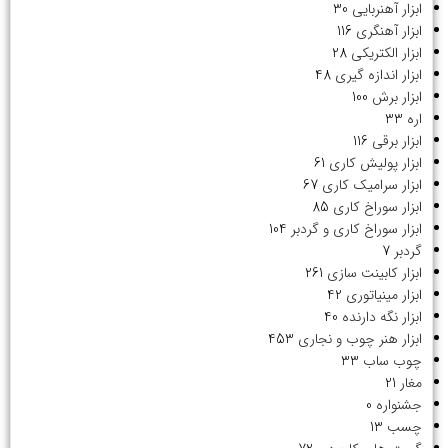
ابزار آهنربایی
30
ابزار آهنگری
116
ابزار الکتریکی
28
ابزار اندازه گیری
48
ابزار برش
100
اره
33
ابزار برقی
116
ابزار پولیش کاری
61
ابزار سرامیک کاری
67
ابزار سوراخ کاری
85
ابزار سوراخ کاری و گردبر
104
گردبر
7
ابزار کابینت سازی
261
ابزار مینیاتوری
42
ابزار نگه دارنده
40
ابزار هنر چوب و نجاری
453
چوب ساب
33
مغار
21
جشنواره
0
چسب
13