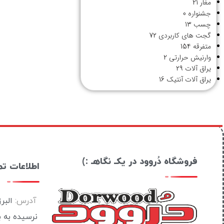
مغار
21
جشنواره
0
چسب
13
گجت های کاربردی
72
متفرقه
154
وارنیش حرارتی
2
یراق آلات
29
یراق آلات آنتیک
16
فروشگاه دُروود در یکـ نگاهـ :)
اطلاعات ت
آدرس:
البر
نرسیده به 