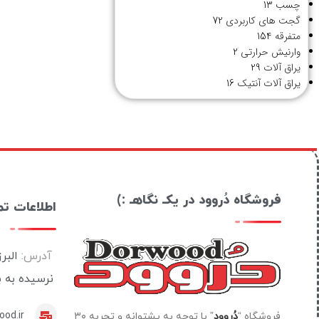
چسب
13
گجت های کاربردی
72
متفرقه
154
وارنیش حرارتی
2
یراق آلات
29
یراق آلات آنتیک
16
فروشگاه دُروود در یکـ نگاهـ :)
اطلاعات ت
آدرس:
البر
نرسیده به 
od.ir
فروشگاه “
دُروود
” با توجه به پشتوانه و تجربه ۳۰