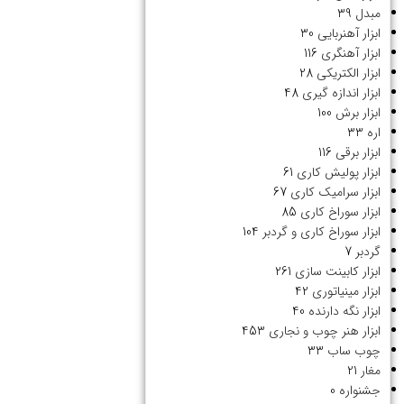
مبدل
39
ابزار آهنربایی
30
ابزار آهنگری
116
ابزار الکتریکی
28
ابزار اندازه گیری
48
ابزار برش
100
اره
33
ابزار برقی
116
ابزار پولیش کاری
61
ابزار سرامیک کاری
67
ابزار سوراخ کاری
85
ابزار سوراخ کاری و گردبر
104
گردبر
7
ابزار کابینت سازی
261
ابزار مینیاتوری
42
ابزار نگه دارنده
40
ابزار هنر چوب و نجاری
453
چوب ساب
33
مغار
21
جشنواره
0