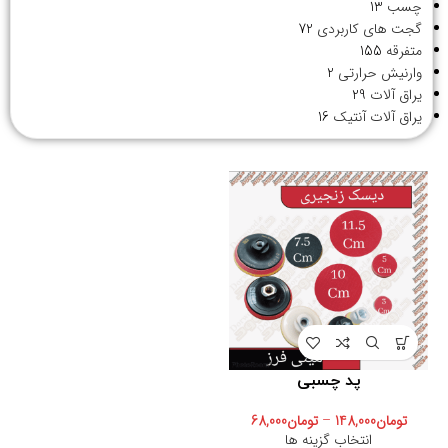
چسب
13
گجت های کاربردی
72
متفرقه
155
وارنیش حرارتی
2
یراق آلات
29
یراق آلات آنتیک
16
پد چسبی
تومان
148,000
–
تومان
68,000
انتخاب گزینه ها