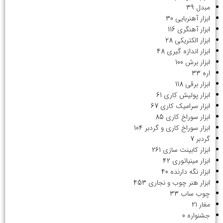
مبدل
39
ابزار آهنربایی
30
ابزار آهنگری
116
ابزار الکتریکی
28
ابزار اندازه گیری
48
ابزار برش
100
اره
33
ابزار برقی
118
ابزار پولیش کاری
61
ابزار سرامیک کاری
67
ابزار سوراخ کاری
85
ابزار سوراخ کاری و گردبر
104
گردبر
7
ابزار کابینت سازی
261
ابزار مینیاتوری
42
ابزار نگه دارنده
40
ابزار هنر چوب و نجاری
453
چوب ساب
33
مغار
21
جشنواره
0