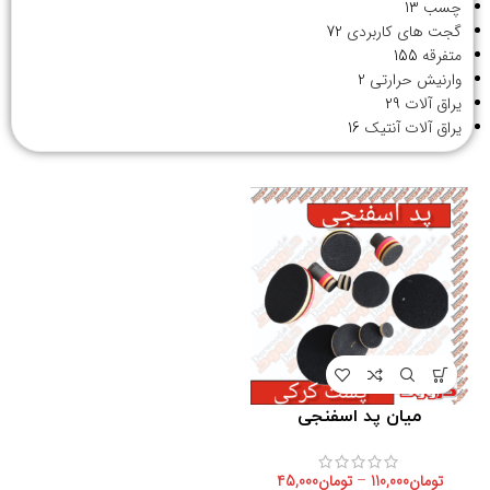
چسب
13
گجت های کاربردی
72
متفرقه
155
وارنیش حرارتی
2
یراق آلات
29
یراق آلات آنتیک
16
میان پد اسفنجی
تومان
110,000
–
تومان
45,000