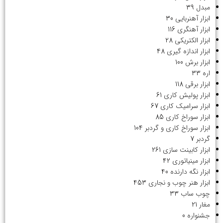
مبدل
39
ابزار آهنربایی
30
ابزار آهنگری
116
ابزار الکتریکی
28
ابزار اندازه گیری
48
ابزار برش
100
اره
33
ابزار برقی
118
ابزار پولیش کاری
61
ابزار سرامیک کاری
67
ابزار سوراخ کاری
85
ابزار سوراخ کاری و گردبر
104
گردبر
7
ابزار کابینت سازی
261
ابزار مینیاتوری
42
ابزار نگه دارنده
40
ابزار هنر چوب و نجاری
453
چوب ساب
33
مغار
21
جشنواره
0