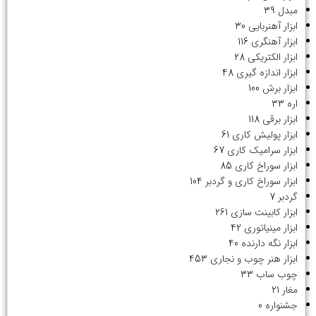
مبدل
39
ابزار آهنربایی
30
ابزار آهنگری
116
ابزار الکتریکی
28
ابزار اندازه گیری
48
ابزار برش
100
اره
33
ابزار برقی
118
ابزار پولیش کاری
61
ابزار سرامیک کاری
67
ابزار سوراخ کاری
85
ابزار سوراخ کاری و گردبر
104
گردبر
7
ابزار کابینت سازی
261
ابزار مینیاتوری
42
ابزار نگه دارنده
40
ابزار هنر چوب و نجاری
453
چوب ساب
33
مغار
21
جشنواره
0