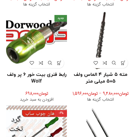
انتخاب گزینه ها
انتخاب گزینه ها
جدید
مته ۵ شیار ۴ الماس ولف
رابط فنری بیت خور ۶ پر ولف
505 میلی متر
Wolf
تومان
9,480,000
–
تومان
1,596,000
تومان
698,000
انتخاب گزینه ها
افزودن به سبد خرید
-6%