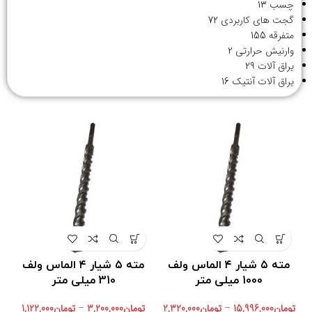
چسب
13
گجت های کاربردی
72
متفرقه
155
وارنیش حرارتی
2
یراق آلات
29
یراق آلات آنتیک
16
مته ۵ شیار ۴ الماس ولف
مته ۵ شیار ۴ الماس ولف
1000 میلی متر
310 میلی متر
تومان
15,996,000
–
تومان
2,320,000
تومان
3,200,000
–
تومان
1,122,000