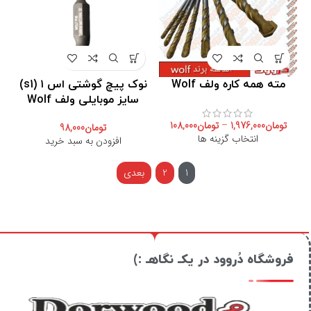
مته همه کاره ولف Wolf
نوک پیچ گوشتی اس ۱ (s1)
سایز موبایلی ولف Wolf
تومان
1,976,000
–
تومان
108,000
تومان
98,000
انتخاب گزینه ها
افزودن به سبد خرید
1
2
بعدی
فروشگاه دُروود در یکـ نگاهـ :)