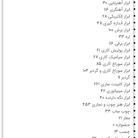
ابزار آهنربایی
30
ابزار آهنگری
116
ابزار الکتریکی
28
ابزار اندازه گیری
48
ابزار برش
100
اره
33
ابزار برقی
116
ابزار پولیش کاری
61
ابزار سرامیک کاری
67
ابزار سوراخ کاری
85
ابزار سوراخ کاری و گردبر
104
گردبر
7
ابزار کابینت سازی
261
ابزار مینیاتوری
42
ابزار نگه دارنده
40
ابزار هنر چوب و نجاری
453
چوب ساب
33
مغار
21
جشنواره
0
چسب
13