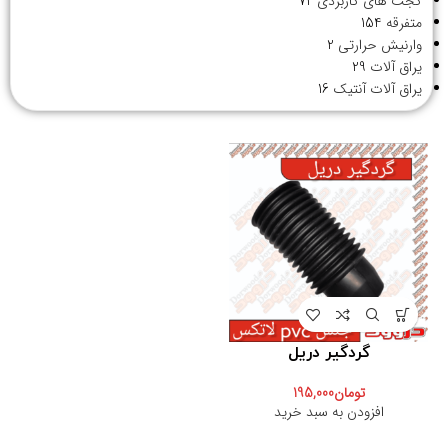
گجت های کاربردی
72
متفرقه
154
وارنیش حرارتی
2
یراق آلات
29
یراق آلات آنتیک
16
گردگیر دریل
تومان
195,000
افزودن به سبد خرید