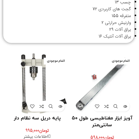
چسب
13
گجت های کاربردی
72
متفرقه
155
وارنیش حرارتی
2
یراق آلات
29
یراق آلات آنتیک
16
اتمام موجودی
اتمام موجودی
آویز ابزار مغناطیسی طول ۵۰
پایه دریل سه نظام دار
سانتی‌متر
تومان
995,000
اطلاعات بیشتر
تومان
598,000