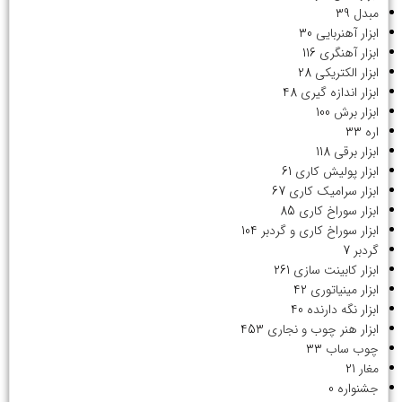
مبدل
39
ابزار آهنربایی
30
ابزار آهنگری
116
ابزار الکتریکی
28
ابزار اندازه گیری
48
ابزار برش
100
اره
33
ابزار برقی
118
ابزار پولیش کاری
61
ابزار سرامیک کاری
67
ابزار سوراخ کاری
85
ابزار سوراخ کاری و گردبر
104
گردبر
7
ابزار کابینت سازی
261
ابزار مینیاتوری
42
ابزار نگه دارنده
40
ابزار هنر چوب و نجاری
453
چوب ساب
33
مغار
21
جشنواره
0