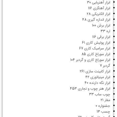
ابزار آهنربایی
30
ابزار آهنگری
116
ابزار الکتریکی
28
ابزار اندازه گیری
48
ابزار برش
100
اره
33
ابزار برقی
116
ابزار پولیش کاری
61
ابزار سرامیک کاری
67
ابزار سوراخ کاری
85
ابزار سوراخ کاری و گردبر
104
گردبر
7
ابزار کابینت سازی
261
ابزار مینیاتوری
42
ابزار نگه دارنده
40
ابزار هنر چوب و نجاری
453
چوب ساب
33
مغار
21
جشنواره
0
چسب
13