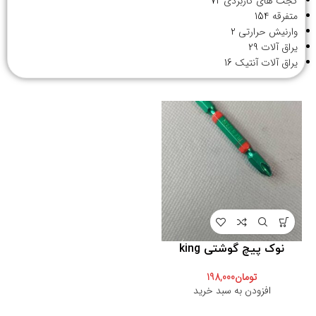
گجت های کاربردی
72
متفرقه
154
وارنیش حرارتی
2
یراق آلات
29
یراق آلات آنتیک
16
نوک پیچ گوشتی king
تومان
198,000
افزودن به سبد خرید